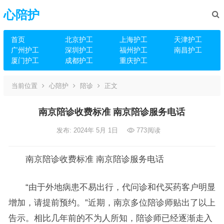
心陪护
首页
北京护工
上海护工
天津护工
广州护工
深圳护工
福州护工
南昌护工
厦门护工
成都护工
重庆护工
当前位置
心陪护
陪诊
正文
南京陪诊收费标准 南京陪诊服务电话
发布: 2024年 5月 1日
773
阅读
南京陪诊收费标准 南京陪诊服务电话
“由于外地病患不易出行，代问诊和代买药客户明显
增加，请提前预约。”近期，南京多位陪诊师贴出了以上
告示。相比几年前的不为人所知，陪诊师已经逐渐走入