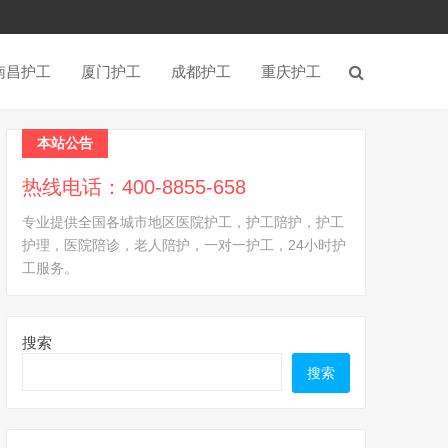
南昌护工
厦门护工
成都护工
重庆护工
本站公告
热线电话：400-8855-658
专业提供全国各城市地区医院护工，护工陪护，护工
护理，医院陪诊，老人陪护，一对一护工，24小时护
工服务。
搜索
搜索