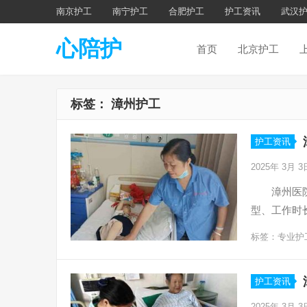
南京护工
南宁护工
合肥护工
护工资讯
武汉
心陪护
首页
北京护工
标签：
漳州护工
护工资讯
2025年 3月 
漳州医院
型、工作时
标签：
专业护
护工资讯
2025年 3月 