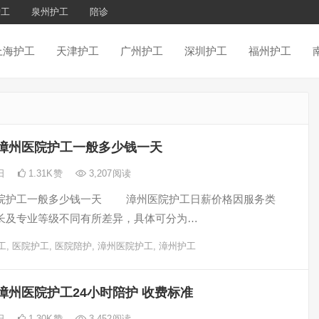
护工
泉州护工
陪诊
上海护工
天津护工
广州护工
深圳护工
福州护工
漳州医院护工一般多少钱一天
3日
1.31K
赞
3,207
阅读
护工一般多少钱一天 漳州医院护工日薪价格因服务类
长及专业等级不同有所差异，具体可分为…
工
,
医院护工
,
医院陪护
,
漳州医院护工
,
漳州护工
漳州医院护工24小时陪护 收费标准
3日
1.30K
赞
3,452
阅读