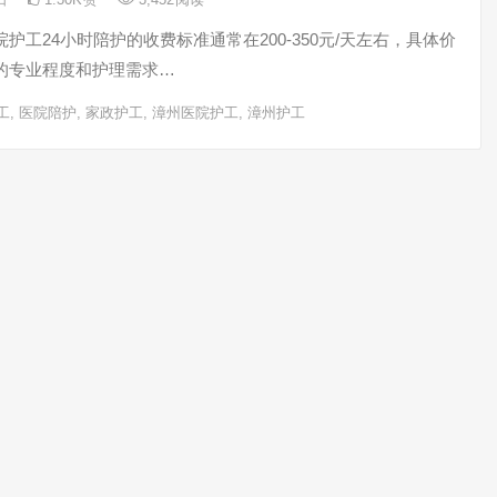
工24小时陪护的收费标准‌通常在200-350元/天左右，具体价
的专业程度和护理需求…
工
,
医院陪护
,
家政护工
,
漳州医院护工
,
漳州护工