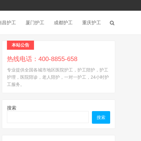
南昌护工
厦门护工
成都护工
重庆护工
本站公告
热线电话：400-8855-658
专业提供全国各城市地区医院护工，护工陪护，护工
护理，医院陪诊，老人陪护，一对一护工，24小时护
工服务。
搜索
搜索