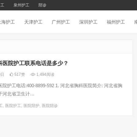
护工
泉州护工
陪诊
上海护工
天津护工
广州护工
深圳护工
福州护工
科医院护工联系电话是多少？
29日
517
赞
1,494
阅读
护工电话:400-8899-592 1. 河北省胸科医院简介: 河北省胸
于河北省卫生计…
工
,
医院护工
,
医院陪护
,
医院陪诊