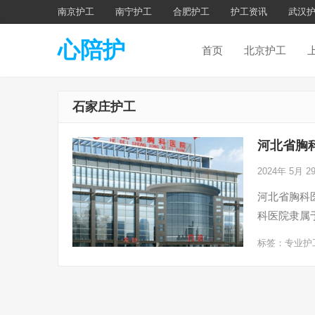
南京护工
南宁护工
合肥护工
护工资讯
武汉
心陪护
首页
北京护工
石家庄护工
河北省胸
2024年 5月 
河北省胸科医院
科医院隶属
标签：
专业护