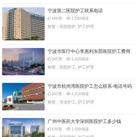
宁波第二医院护工联系电话
446
赞
1,550
阅读
标签：
医院陪护
,
护工护理
宁波市医疗中心李惠利东部医院护工费用
345
赞
1,420
阅读
标签：
医院护工
,
护工护理
宁波市杭州湾医院护工怎么联系-电话号码
362
赞
1,314
阅读
标签：
专业护工
,
护工护理
广州中医药大学深圳医院护工多少钱
439
赞
1,539
阅读