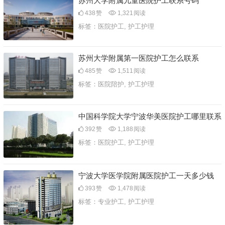
苏州大学附属儿童医院护工联系号码
438
赞
1,321
阅读
标签：
医院护工
,
护工护理
苏州大学附属第一医院护工怎么联系
485
赞
1,511
阅读
标签：
医院陪护
,
护工护理
中国科学院大学宁波华美医院护工哪里联系
392
赞
1,188
阅读
标签：
医院护工
,
护工护理
宁波大学医学院附属医院护工一天多少钱
393
赞
1,478
阅读
标签：
专业护工
,
护工护理