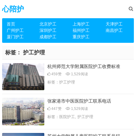
心陪护
首页
北京护工
上海护工
天津护工
广州护工
深圳护工
福州护工
南昌护工
厦门护工
成都护工
重庆护工
标签：
护工护理
杭州师范大学附属医院护工收费标准
459
赞
1,529
阅读
标签：
护工护理
张家港市中医医院护工联系电话
447
赞
1,529
阅读
标签：
医院护工
,
护工护理