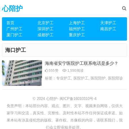
心陪护
首页
北京护工
上海护工
天津护工
广州护工
深圳护工
福州护工
南昌护工
厦门护工
成都护工
重庆护工
海口护工
海南省安宁医院护工联系电话是多少？
555
赞
1,550
阅读
标签：
专业护工
,
医院护工
,
医院陪护
,
医院陪诊
© 2024
心陪护
-
闽ICP备16010310号-4
免责声明：本站部分内容、观点、图片、文字、视频来自网络，仅供大
家学习和交流，真实性、完整性、及时性本站不作任何保证或承诺。如
果本站有涉及侵犯您的版权、著作权、肖像权的内容，请联系我们，我
们会立即审核并处理。