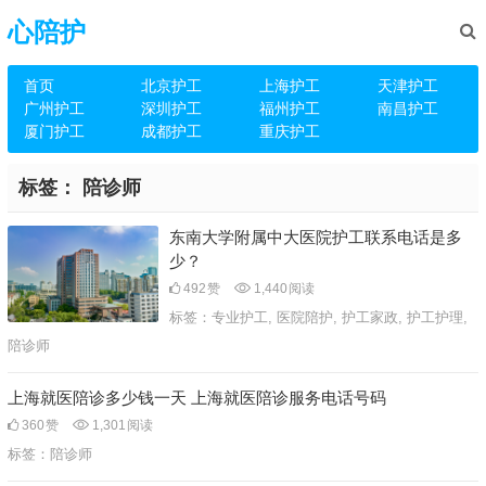
心陪护
首页
北京护工
上海护工
天津护工
广州护工
深圳护工
福州护工
南昌护工
厦门护工
成都护工
重庆护工
标签：
陪诊师
东南大学附属中大医院护工联系电话是多
少？
492
赞
1,440
阅读
标签：
专业护工
,
医院陪护
,
护工家政
,
护工护理
,
陪诊师
上海就医陪诊多少钱一天 上海就医陪诊服务电话号码
360
赞
1,301
阅读
标签：
陪诊师