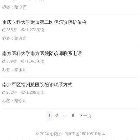
标签：
陪诊师
重庆医科大学附属第二医院陪诊陪护价格
355
赞
1,272
阅读
标签：
陪诊师
南方医科大学南方医院陪诊师联系电话
359
赞
1,361
阅读
标签：
陪诊师
南京军区福州总医院陪诊联系方式
362
赞
1,208
阅读
标签：
陪诊师
文
1
2
…
6
下一页
章
分
© 2024
心陪护
-
闽ICP备16010310号-4
页