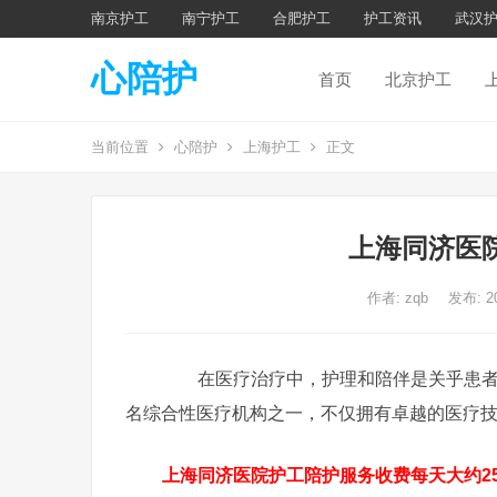
南京护工
南宁护工
合肥护工
护工资讯
武汉
心陪护
首页
北京护工
当前位置
心陪护
上海护工
正文
上海同济医
作者:
zqb
发布: 2
在医疗治疗中，护理和陪伴是关乎患者健
名综合性医疗机构之一，不仅拥有卓越的医疗
上海同济医院护工陪护服务收费每天大约250-