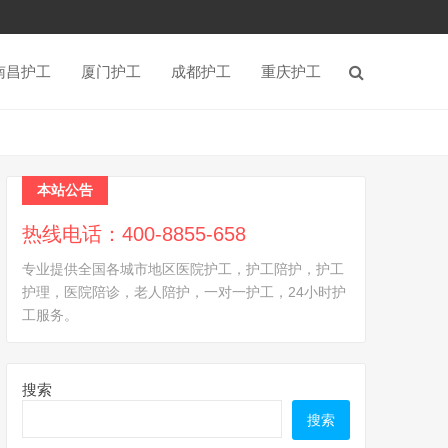
南昌护工
厦门护工
成都护工
重庆护工
本站公告
热线电话：400-8855-658
专业提供全国各城市地区医院护工，护工陪护，护工
护理，医院陪诊，老人陪护，一对一护工，24小时护
工服务。
搜索
搜索