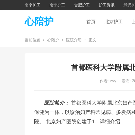
南京护工
南宁护工
合肥护工
护工资讯
武汉
心陪护
首页
北京护工
当前位置
心陪护
医院介绍
正文
首都医科大学附属北
作者:
zyy
发布: 2
医院简介：
首都医科大学附属北京妇产
保健为一体，以诊治妇产科常见病、多发病
院。 北京妇产医院创建于1…详细介绍