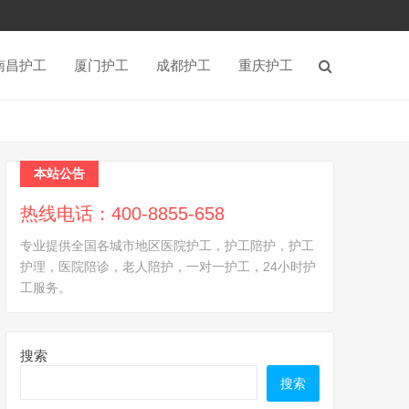
南昌护工
厦门护工
成都护工
重庆护工
本站公告
热线电话：400-8855-658
专业提供全国各城市地区医院护工，护工陪护，护工
护理，医院陪诊，老人陪护，一对一护工，24小时护
工服务。
搜索
搜索