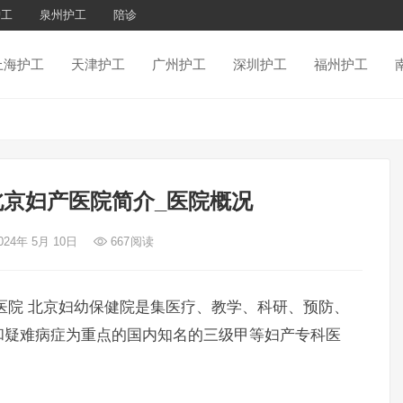
护工
泉州护工
陪诊
上海护工
天津护工
广州护工
深圳护工
福州护工
京妇产医院简介_医院概况
024年 5月 10日
667
阅读
医院 北京妇幼保健院是集医疗、教学、科研、预防、
和疑难病症为重点的国内知名的三级甲等妇产专科医