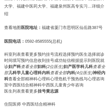
大学、福建中医药大学、福建泉州医高专实习…详细介
绍
查看地图
医院地址：
福建省厦门市思明区仙岳路387号
医院电话：
0592-8585555(总机)
科室列表查看更多预约挂号流程选择预约医生选择就诊
时间填写预约信息收到挂号成功短信根据提示到医院就
诊
妇产科
查看全部
妇科
(2位医生)
妇产医学科
儿科
查看全
部
儿科学
儿童心理科
内科
查看全部
内科
(4位医生)
神经内
科
查看全部精神科心理科心理危机干预热线与心理咨询
室中西医结合精神科中西医儿童青少年咨询
医生列表查看更多
挂号
黄志源
住院医师 中西医结合精神科