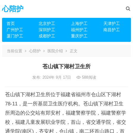
心陪护
首页
北京护工
上海护工
天津护工
广州护工
深圳护工
福州护工
南昌护工
厦门护工
成都护工
重庆护工
当前位置
心陪护
医院介绍
正文
苍山镇下湖村卫生所
发布: 2024年 9月 17日
588
阅读
苍山镇下湖村卫生所位于福建省福州市仓山区下湖村
78-11，是一所基层卫生医疗机构。苍山镇下湖村卫生
所周边的公交站有郑安村，福建警察学院，福建警察学
校，福建儿童发展职业学院，首山，省交通学院，省交
通学院(南区)，齐安村，仓山镇，南二环首山路口，首