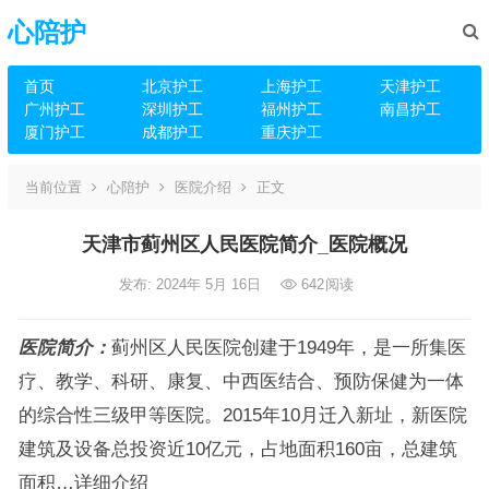
心陪护
首页
北京护工
上海护工
天津护工
广州护工
深圳护工
福州护工
南昌护工
厦门护工
成都护工
重庆护工
当前位置
心陪护
医院介绍
正文
天津市蓟州区人民医院简介_医院概况
发布: 2024年 5月 16日
642
阅读
医院简介：
蓟州区人民医院创建于1949年，是一所集医
疗、教学、科研、康复、中西医结合、预防保健为一体
的综合性三级甲等医院。2015年10月迁入新址，新医院
建筑及设备总投资近10亿元，占地面积160亩，总建筑
面积…详细介绍