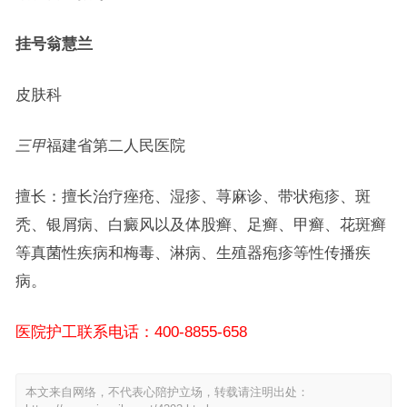
挂号
翁慧兰
皮肤科
三甲
福建省第二人民医院
擅长：擅长治疗痤疮、湿疹、荨麻诊、带状疱疹、斑
秃、银屑病、白癜风以及体股癣、足癣、甲癣、花斑癣
等真菌性疾病和梅毒、淋病、生殖器疱疹等性传播疾
病。
医院护工联系电话：400-8855-658
本文来自网络，不代表心陪护立场，转载请注明出处：