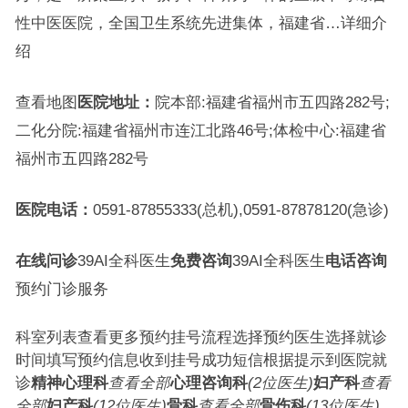
性中医医院，全国卫生系统先进集体，福建省…详细介
绍
查看地图
医院地址：
院本部:福建省福州市五四路282号;
二化分院:福建省福州市连江北路46号;体检中心:福建省
福州市五四路282号
医院电话：
0591-87855333(总机),0591-87878120(急诊)
在线问诊
39AI全科医生
免费咨询
39AI全科医生
电话咨询
预约门诊服务
科室列表查看更多预约挂号流程选择预约医生选择就诊
时间填写预约信息收到挂号成功短信根据提示到医院就
诊
精神心理科
查看全部
心理咨询科
(2位医生)
妇产科
查看
全部
妇产科
(12位医生)
骨科
查看全部
骨伤科
(13位医生)