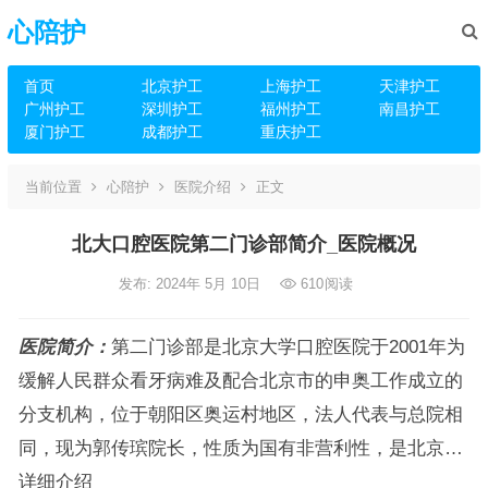
心陪护
首页
北京护工
上海护工
天津护工
广州护工
深圳护工
福州护工
南昌护工
厦门护工
成都护工
重庆护工
当前位置
心陪护
医院介绍
正文
北大口腔医院第二门诊部简介_医院概况
发布: 2024年 5月 10日
610
阅读
医院简介：
第二门诊部是北京大学口腔医院于2001年为
缓解人民群众看牙病难及配合北京市的申奥工作成立的
分支机构，位于朝阳区奥运村地区，法人代表与总院相
同，现为郭传瑸院长，性质为国有非营利性，是北京…
详细介绍