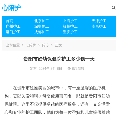
心陪护
首页
北京护工
上海护工
天津护工
广州护工
深圳护工
福州护工
南昌护工
厦门护工
成都护工
重庆护工
当前位置
心陪护
陪诊
正文
贵阳市妇幼保健院护工多少钱一天
发布: 2024年 5月 8日
872
阅读
在贵阳市这座美丽的城市中，有一座温馨的医疗机
构，它以关爱和呵护母婴健康而闻名，那就是贵阳市妇幼
保健院。这里不仅提供卓越的医疗服务，还有一支充满爱
心和专业的护工团队，他们为每一位孕妇和儿童提供着贴