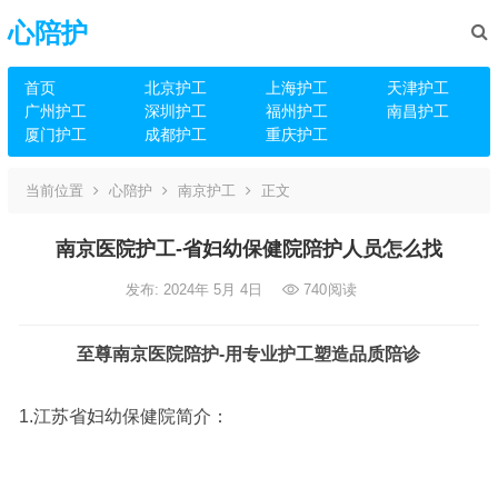
心陪护
首页
北京护工
上海护工
天津护工
广州护工
深圳护工
福州护工
南昌护工
厦门护工
成都护工
重庆护工
当前位置
心陪护
南京护工
正文
南京医院护工-省妇幼保健院陪护人员怎么找
发布: 2024年 5月 4日
740
阅读
至尊南京医院陪护-用专业护工塑造品质陪诊
1.江苏省妇幼保健院简介：