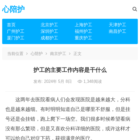
心陪护
首页
北京护工
上海护工
天津护工
广州护工
深圳护工
福州护工
南昌护工
厦门护工
成都护工
重庆护工
当前位置
心陪护
南京护工
正文
护工的主要工作内容是干什么
发布: 2024年 5月 8日
1,348
阅读
这两年去医院看病人们会发现医院是越来越大，分科
也是越来越细。有时明明知道自己是哪里不舒服，但是挂
号还是会挂错，跑上爬下一场空。我们很多时候希望看病
没有那么繁琐，但是又喜欢分科详细的医院，或许这样才
可以给自己对症下药，获得满意的医疗。