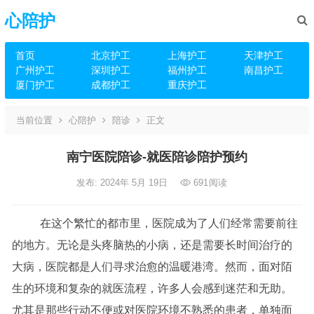
心陪护
首页
北京护工
上海护工
天津护工
广州护工
深圳护工
福州护工
南昌护工
厦门护工
成都护工
重庆护工
当前位置
心陪护
陪诊
正文
南宁医院陪诊-就医陪诊陪护预约
发布: 2024年 5月 19日
691
阅读
在这个繁忙的都市里，医院成为了人们经常需要前往
的地方。无论是头疼脑热的小病，还是需要长时间治疗的
大病，医院都是人们寻求治愈的温暖港湾。然而，面对陌
生的环境和复杂的就医流程，许多人会感到迷茫和无助。
尤其是那些行动不便或对医院环境不熟悉的患者，单独面