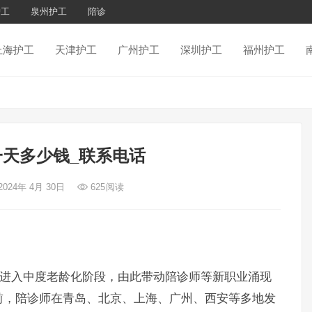
护工
泉州护工
陪诊
上海护工
天津护工
广州护工
深圳护工
福州护工
天多少钱_联系电话
2024年 4月 30日
625
阅读
进入中度老龄化阶段，由此带动陪诊师等新职业涌现
前，陪诊师在青岛、北京、上海、广州、西安等多地发