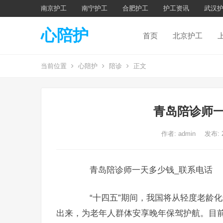
南京护工
南宁护工
合肥护工
护工资讯
武汉
心陪护
首页
北京护工
当前位置
心陪护
陪诊
正文
青岛陪诊师一
作者:
admin
发布: 
青岛陪诊师一天多少钱_联系电话
“十四五”期间，我国将从轻度老龄化
出来，为老年人群体安享晚年保驾护航。目