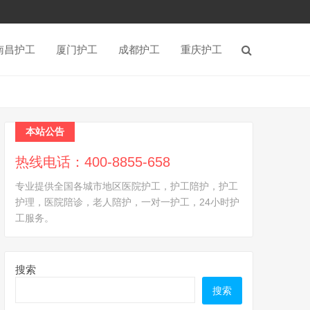
南昌护工
厦门护工
成都护工
重庆护工
本站公告
热线电话：400-8855-658
专业提供全国各城市地区医院护工，护工陪护，护工
护理，医院陪诊，老人陪护，一对一护工，24小时护
工服务。
搜索
搜索