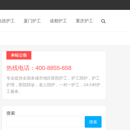
南昌护工
厦门护工
成都护工
重庆护工
本站公告
热线电话：400-8855-658
专业提供全国各城市地区医院护工，护工陪护，护工
护理，医院陪诊，老人陪护，一对一护工，24小时护
工服务。
搜索
搜索