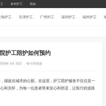
护工
泉州护工
陪诊
上海护工
天津护工
广州护工
深圳护工
福州护工
院护工陪护如何预约
2024年 4月 30日
576
阅读
镶嵌在城市的心脏。在这里，护工陪护服务不仅仅是一
真心和关怀，为每一位患者带来安心和舒适，让医疗的道路