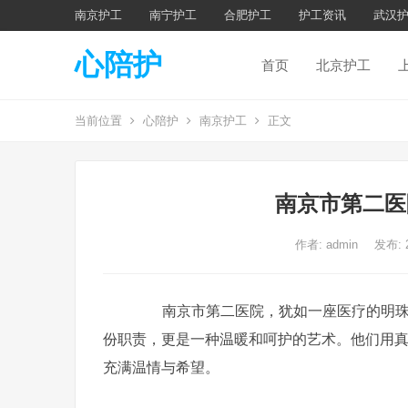
南京护工
南宁护工
合肥护工
护工资讯
武汉
心陪护
首页
北京护工
当前位置
心陪护
南京护工
正文
南京市第二医
作者:
admin
发布: 
南京市第二医院，犹如一座医疗的明珠，
份职责，更是一种温暖和呵护的艺术。他们用
充满温情与希望。