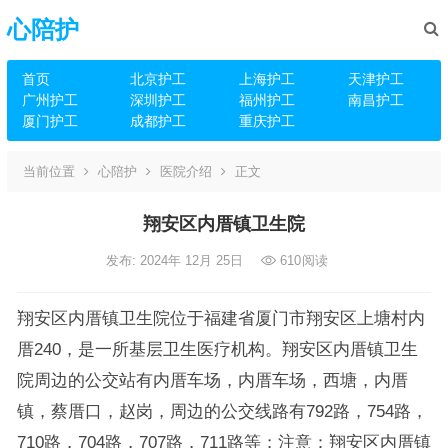
心陪护
首页
北京护工
上海护工
天津护工
广州护工
深圳护工
福州护工
南昌护工
厦门护工
成都护工
重庆护工
当前位置
心陪护
医院介绍
正文
翔安区内厝镇卫生院
发布: 2024年 12月 25日
610
阅读
翔安区内厝镇卫生院位于福建省厦门市翔安区上塘村内
厝240，是一所基层卫生医疗机构。翔安区内厝镇卫生
院周边的公交站有内厝车场，内厝车场，西塘，内厝
镇，蔡厝口，赵岗，周边的公交线路有792路，754路，
710路，704路，707路，711路等；注意：翔安区内厝镇