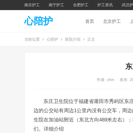
南京护工
南宁护工
合肥护工
护工资讯
武汉
心陪护
首页
北京护工
当前位置
心陪护
医院介绍
正文
东
作者:
zhm
发布: 2
东庄卫生院位于福建省莆田市秀屿区东
边的公交站有周边1公里内没有公交车，周边
生院在加油站附近（东北方向489米左右）；我们
们。详细介绍