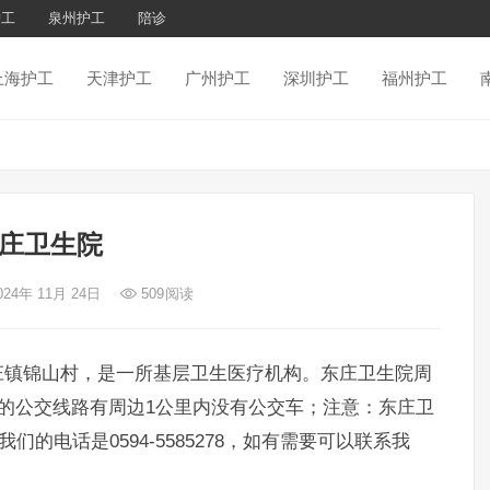
护工
泉州护工
陪诊
上海护工
天津护工
广州护工
深圳护工
福州护工
庄卫生院
024年 11月 24日
509
阅读
庄镇锦山村，是一所基层卫生医疗机构。东庄卫生院周
的公交线路有周边1公里内没有公交车；注意：东庄卫
的电话是0594-5585278，如有需要可以联系我