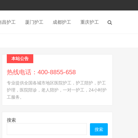
南昌护工
厦门护工
成都护工
重庆护工
本站公告
热线电话：400-8855-658
专业提供全国各城市地区医院护工，护工陪护，护工
护理，医院陪诊，老人陪护，一对一护工，24小时护
工服务。
搜索
搜索