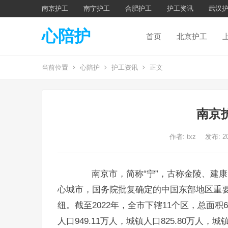
南京护工
南宁护工
合肥护工
护工资讯
武汉
心陪护
首页
北京护工
当前位置
心陪护
护工资讯
正文
南京
作者:
txz
发布: 2
南京市，简称“宁”，古称金陵、建康
心城市，国务院批复确定的中国东部地区重
纽。截至2022年，全市下辖11个区，总面积65
人口949.11万人，城镇人口825.80万人