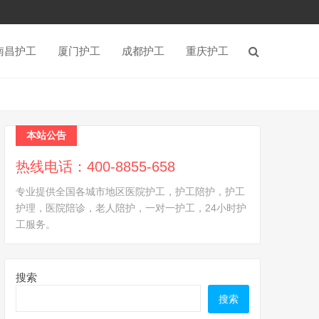
南昌护工
厦门护工
成都护工
重庆护工
本站公告
热线电话：400-8855-658
专业提供全国各城市地区医院护工，护工陪护，护工
护理，医院陪诊，老人陪护，一对一护工，24小时护
工服务。
搜索
搜索