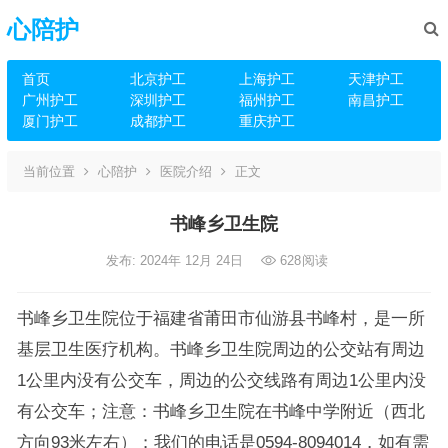
心陪护
首页
北京护工
上海护工
天津护工
广州护工
深圳护工
福州护工
南昌护工
厦门护工
成都护工
重庆护工
当前位置
心陪护
医院介绍
正文
书峰乡卫生院
发布: 2024年 12月 24日
628
阅读
书峰乡卫生院位于福建省莆田市仙游县书峰村，是一所
基层卫生医疗机构。书峰乡卫生院周边的公交站有周边
1公里内没有公交车，周边的公交线路有周边1公里内没
有公交车；注意：书峰乡卫生院在书峰中学附近（西北
方向93米左右）；我们的电话是0594-8094014，如有需