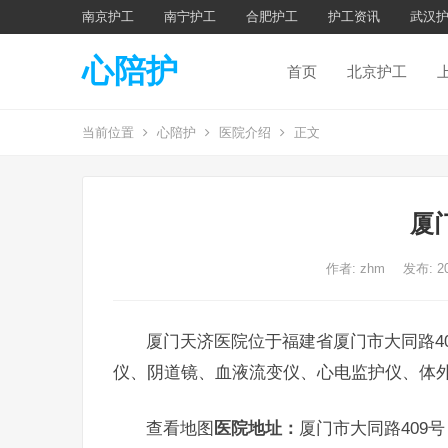
南京护工
南宁护工
合肥护工
护工资讯
武汉
心陪护
首页
北京护工
当前位置
心陪护
医院介绍
正文
厦
作者:
zhm
发布: 2
厦门天济医院位于福建省厦门市大同路40
仪、阴道镜、血液流变仪、心电监护仪、体外
查看地图
医院地址：
厦门市大同路409号