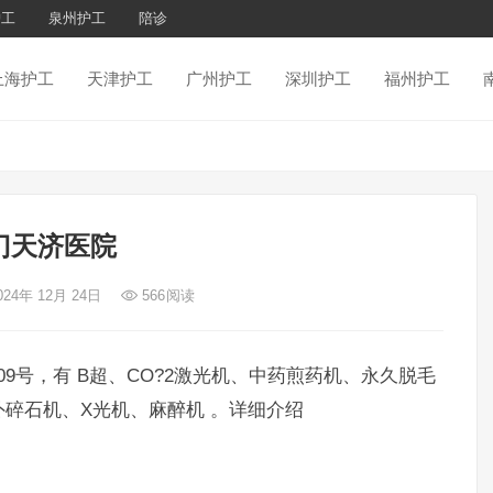
护工
泉州护工
陪诊
上海护工
天津护工
广州护工
深圳护工
福州护工
门天济医院
024年 12月 24日
566
阅读
9号，有 B超、CO?2激光机、中药煎药机、永久脱毛
碎石机、X光机、麻醉机 。详细介绍