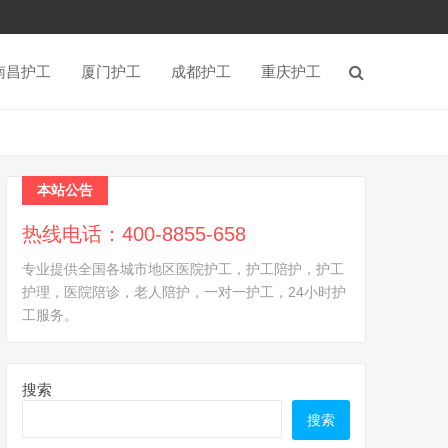
南昌护工
厦门护工
成都护工
重庆护工
本站公告
热线电话：400-8855-658
专业提供全国各城市地区医院护工，护工陪护，护工
护理，医院陪诊，老人陪护，一对一护工，24小时护
工服务。
搜索
搜索