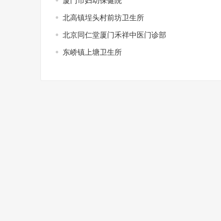
厦门市妇幼保健院
北高镇埕头村前坊卫生所
北京同仁堂厦门禾祥中医门诊部
东峤镇上塘卫生所