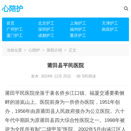
心陪护
首页
北京护工
上海护工
天津护工
广州护工
深圳护工
福州护工
南昌护工
厦门护工
成都护工
重庆护工
当前位置
心陪护
医院介绍
正文
莆田县平民医院
发布: 2024年 12月 25日
595
阅读
莆田平民医院坐落于著名侨乡江口镇、福厦交通要衢侧
畔的游岚山上。医院前身为一所侨办医院，1951年创
办，1956年由原莆田县人民政府接办为公立医院。六十
年代中期跃为原莆田县四大综合性医院之一。1998年被
评为全民所有制”二级甲等”医院。2002年5月由涵江区人