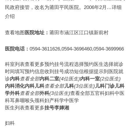
民政府接管，改名为莆田平民医院。2006年2月…详细
介绍
查看地图
医院地址：
莆田市涵江区江口镇新前村
医院电话：
0594-3611626,0594-3696460,0594-3699966
科室列表查看更多预约挂号流程选择预约医生选择就诊
时间填写预约信息收到挂号成功短信根据提示到医院就
诊
内科
查看全部
内科二室
(4位医生)
内科一室
(2位医生)
内科
消化内科
儿科
查看全部
儿科
(3位医生)
儿科门诊
儿科
学
外科
查看全部
外科
(3位医生)
查看全部五官科妇科中医
科耳鼻咽喉头颈科妇产科学中医学
医生列表查看更多
挂号
李婵湘
妇科