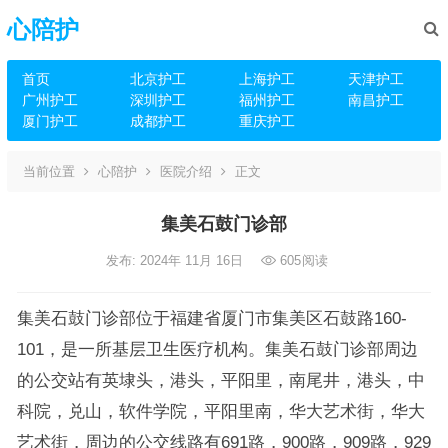
心陪护
首页
北京护工
上海护工
天津护工
广州护工
深圳护工
福州护工
南昌护工
厦门护工
成都护工
重庆护工
当前位置
心陪护
医院介绍
正文
集美石鼓门诊部
发布: 2024年 11月 16日
605
阅读
集美石鼓门诊部位于福建省厦门市集美区石鼓路160-
101，是一所基层卫生医疗机构。集美石鼓门诊部周边
的公交站有英埭头，港头，平阳里，南尾井，港头，中
科院，兑山，软件学院，平阳里南，华大艺术街，华大
艺术街，周边的公交线路有691路，900路，909路，929