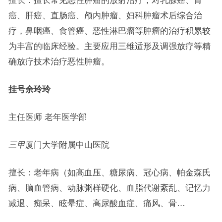
擅长：擅长常见恶性肿瘤的放射治疗，对乳腺癌、胃
癌、肝癌、直肠癌、颅内肿瘤、妇科肿瘤术后综合治
疗，鼻咽癌、食管癌、恶性淋巴瘤等肿瘤的治疗积累较
为丰富的临床经验。主要应用三维适形及调强放疗等精
确放疗技术治疗恶性肿瘤。
挂号
余玲玲
主任医师 老年医学部
三甲
厦门大学附属中山医院
擅长：老年病（如高血压、糖尿病、冠心病、帕金森氏
病、脑血管病、动脉粥样硬化、血脂代谢紊乱、记忆力
减退、痴呆、眩晕症、高尿酸血症、痛风、骨…