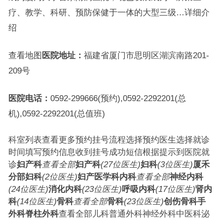
疗、教学、科研、预防保健于一体的大型三级…详细介
绍
查看地图
医院地址：
福建省厦门市思明区湖滨南路201-
209号
医院电话：
0592-299666(预约),0592-2292201(总
机),0592-2292201(总值班)
科室列表查看更多预约挂号流程选择预约医生选择就诊
时间填写预约信息收到挂号成功短信根据提示到医院就
诊
妇产科
查看全部
妇产科
(27位医生)
妇科
(3位医生)
厦禾
分部妇科
(2位医生)
妇产医学科
内科
查看全部
神经内科
(24位医生)
消化内科
(23位医生)
呼吸内科
(17位医生)
肾内
科
(14位医生)
骨科
查看全部
骨科
(23位医生)
创伤骨科
手
外科
脊柱外科
查看全部儿科普通外科神经外科中医科泌