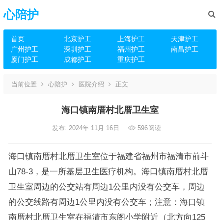
心陪护
首页
北京护工
上海护工
天津护工
广州护工
深圳护工
福州护工
南昌护工
厦门护工
成都护工
重庆护工
当前位置
心陪护
医院介绍
正文
海口镇南厝村北厝卫生室
发布: 2024年 11月 16日
596
阅读
海口镇南厝村北厝卫生室位于福建省福州市福清市前斗
山78-3，是一所基层卫生医疗机构。海口镇南厝村北厝
卫生室周边的公交站有周边1公里内没有公交车，周边
的公交线路有周边1公里内没有公交车；注意：海口镇
南厝村北厝卫生室在福清市东阁小学附近（北方向125