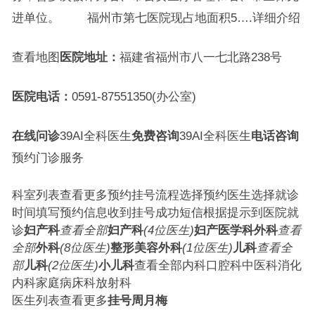
进单位。 福州市第七医院现占地面积5….详细介绍
查看地图
医院地址：
福建省福州市八一七北路238号
医院电话：
0591-87551350(办公室)
在线问诊
39AI全科医生
免费咨询
39AI全科医生
电话咨询
预约门诊服务
科室列表查看更多预约挂号流程选择预约医生选择就诊
时间填写预约信息收到挂号成功短信根据提示到医院就
诊
妇产科
查看全部
妇产科
(4位医生)
妇产医学科
外科
查看
全部
外科
(8位医生)
整形美容外科
(1位医生)
儿科
查看全
部
儿科
(2位医生)
小儿科
查看全部内科口腔科中医科消化
内科家庭病床科放射科
医生列表查看更多
挂号
周月梅