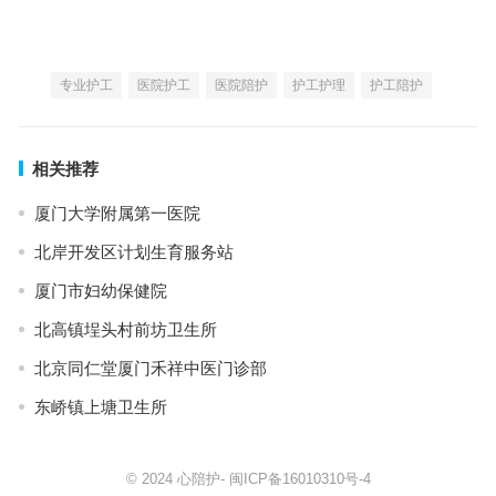
专业护工
医院护工
医院陪护
护工护理
护工陪护
相关推荐
厦门大学附属第一医院
北岸开发区计划生育服务站
厦门市妇幼保健院
北高镇埕头村前坊卫生所
北京同仁堂厦门禾祥中医门诊部
东峤镇上塘卫生所
© 2024
心陪护
-
闽ICP备16010310号-4