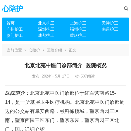
心陪护
首页
北京护工
上海护工
天津护工
广州护工
深圳护工
福州护工
南昌护工
厦门护工
成都护工
重庆护工
当前位置
心陪护
医院介绍
正文
北京北苑中医门诊部简介_医院概况
发布: 2024年 5月 17日
507
阅读
医院简介：
北京北苑中医门诊部位于红军营南路15-
14，是一所基层卫生医疗机构。北京北苑中医门诊部周
边的公交站有阜安西路，融科橄榄城，望京西园三区
南，望京西园三区东门，望京东园，望京西园三区北
门，国…详细介绍