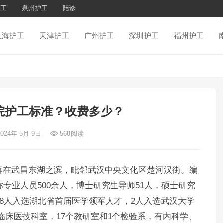
护工
泉州护工
陪诊
上海护工
天津护工
广州护工
深圳护工
福州护工
院护工标准？收费多少？
2024年 5月 9日
568
阅读
落在武昌东湖之滨，毗邻武汉中央文化区楚河汉街。编
称专业人员500余人，博士研究生导师51人，硕士研究
，8人入选湖北省首届医学领军人才，2人入选武汉大学
床医技科室，17个教研室和1个检验系，有内科学、