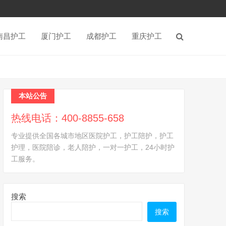
南昌护工
厦门护工
成都护工
重庆护工
本站公告
热线电话：400-8855-658
专业提供全国各城市地区医院护工，护工陪护，护工
护理，医院陪诊，老人陪护，一对一护工，24小时护
工服务。
搜索
搜索