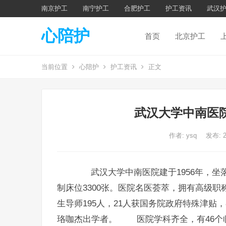
南京护工
南宁护工
合肥护工
护工资讯
武汉
心陪护
首页
北京护工
当前位置
心陪护
护工资讯
正文
武汉大学中南医
作者:
ysq
发布: 
武汉大学中南医院建于1956年，坐
制床位3300张。医院名医荟萃，拥有高级职
生导师195人，21人获国务院政府特殊津贴
珞咖杰出学者。 医院学科齐全，有46个临