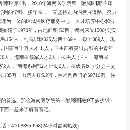
南区第4名，2018年海南医学院第一附属医院“临床
1%行列的学科。多年来，一直坚持走内涵发展道路。努力
管理为一体的区域性医疗服务中心、人才培养中心和转
建于1973年，占地面积 53亩，编制床位1500张(实
职称154人，副高职称325人;博士69人，硕士389人。现
，国家百千万人才 1 人，卫生部有突出贡献的中青年
家8人，海南省领军人才3人，拔尖人才4人，海南省
专家2人，“南海系列”育才计划6人。省级各医学分会主委
次135万，出院人数5.2万，手术例数门诊69710例、住
首选。那么海南医学院第一附属医院护工多少钱?
下面一起来了解看看吧。
-8855-658(24小时咨询热线)