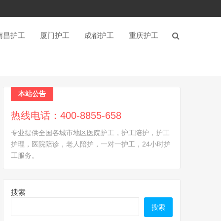
南昌护工
厦门护工
成都护工
重庆护工
本站公告
热线电话：400-8855-658
专业提供全国各城市地区医院护工，护工陪护，护工
护理，医院陪诊，老人陪护，一对一护工，24小时护
工服务。
搜索
搜索