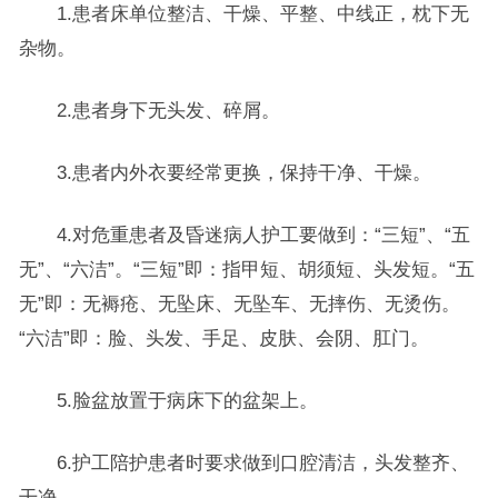
1.患者床单位整洁、干燥、平整、中线正，枕下无
杂物。
2.患者身下无头发、碎屑。
3.患者内外衣要经常更换，保持干净、干燥。
4.对危重患者及昏迷病人护工要做到：“三短”、“五
无”、“六洁”。“三短”即：指甲短、胡须短、头发短。“五
无”即：无褥疮、无坠床、无坠车、无摔伤、无烫伤。
“六洁”即：脸、头发、手足、皮肤、会阴、肛门。
5.脸盆放置于病床下的盆架上。
6.护工陪护患者时要求做到口腔清洁，头发整齐、
干净。