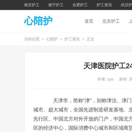
南京护工
南宁护工
合肥护工
护工资讯
武汉
心陪护
首页
北京护工
当前位置
心陪护
护工资讯
正文
天津医院护工2
作者:
zyc
发布: 2
天津市，简称“津”，别称津沽、津门
城市、超大城市，全国先进制造研发基地、
先行区。中国北方对外开放的门户，中国北
区的经济中心，国际消费中心城市和区域商