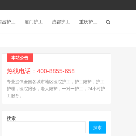
南昌护工
厦门护工
成都护工
重庆护工
本站公告
热线电话：400-8855-658
专业提供全国各城市地区医院护工，护工陪护，护工
护理，医院陪诊，老人陪护，一对一护工，24小时护
工服务。
搜索
搜索