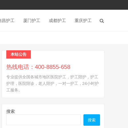
南昌护工
厦门护工
成都护工
重庆护工
本站公告
热线电话：400-8855-658
专业提供全国各城市地区医院护工，护工陪护，护工
护理，医院陪诊，老人陪护，一对一护工，24小时护
工服务。
搜索
搜索