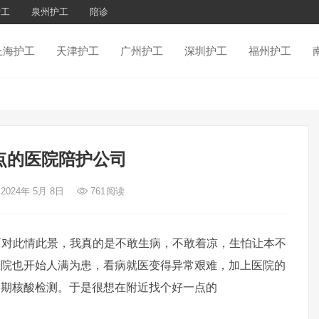
护工
泉州护工
陪诊
上海护工
天津护工
广州护工
深圳护工
福州护工
点的医院陪护公司
 2024年 5月 8日
761
阅读
此情此景，我真的是不敢生病，不敢着凉，生怕让本不
医院也开始人满为患，看病就医变得异常艰难，加上医院的
定期核酸检测。于是很想在附近找个好一点的