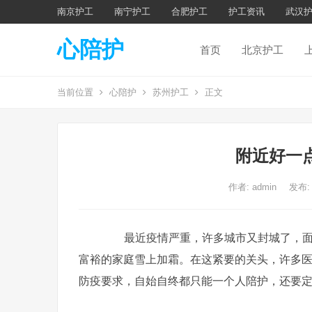
南京护工
南宁护工
合肥护工
护工资讯
武汉
心陪护
首页
北京护工
当前位置
心陪护
苏州护工
正文
附近好一
作者:
admin
发布:
最近疫情严重，许多城市又封城了，面对
富裕的家庭雪上加霜。在这紧要的关头，许多
防疫要求，自始自终都只能一个人陪护，还要