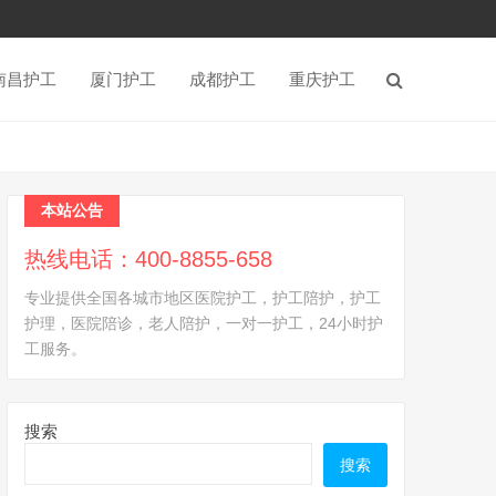
南昌护工
厦门护工
成都护工
重庆护工
本站公告
热线电话：400-8855-658
专业提供全国各城市地区医院护工，护工陪护，护工
护理，医院陪诊，老人陪护，一对一护工，24小时护
工服务。
搜索
搜索