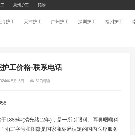
护工
泉州护工
陪诊
上海护工
天津护工
广州护工
深圳护工
福州护工
护工价格-联系电话
2024年 5月 5日
617
阅读
58
886年(清光绪12年)，是一所以眼科、耳鼻咽喉科
“同仁”字号和图徽是国家商标局认定的国内医疗服务