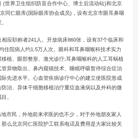
 (世界卫生组织防盲合作中心、博士后流动站)和北京
北京同仁眼库(国际眼库协会成员)，设有北京市眼耳鼻咽
室。
应职称者241人。开放病床860张，设有37个临床和
,年均住院病人约1.5万人次。眼科和耳鼻咽喉科技术实力
移植、眼部整形、激光诊疗;耳鼻咽喉科的人工耳蜗植
气管异物取出、鼻内窥镜技术、睡眠呼吸暂停综合症治
国际先进水平。心血管疾病诊疗中心的建立使医院形成
合防治、异体干细胞移植治疗重症血液病以及外科的微
瞩目。
地市民，外地前来求医的也不少，对于外地朋友家人
。那么北京同仁医院护工联系电话及费用是大家比较关