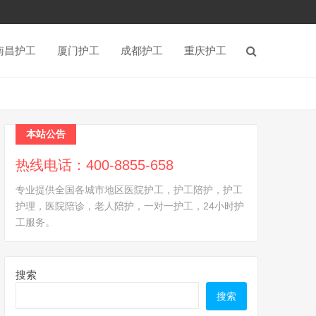
南昌护工
厦门护工
成都护工
重庆护工
本站公告
热线电话：400-8855-658
专业提供全国各城市地区医院护工，护工陪护，护工
护理，医院陪诊，老人陪护，一对一护工，24小时护
工服务。
搜索
搜索