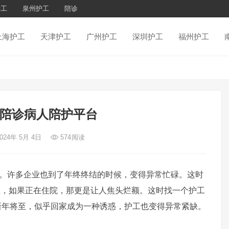
护工
泉州护工
陪诊
上海护工
天津护工
广州护工
深圳护工
福州护工
院陪诊病人陪护平台
2024年 5月 4日
574
阅读
许多企业也到了年终终结的时候，变得异常忙碌。这时
顾，如果正在住院，那更是让人焦头烂额。这时找一个护工
新年将至，似乎回家成为一种诱惑，护工也变得异常紧缺。