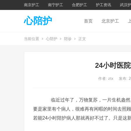
南京护工
南宁护工
合肥护工
护工资讯
武汉
心陪护
首页
北京护工
当前位置
心陪护
陪诊
正文
24小时医
作者:
ztx
发布: 
临近过年了，万物复苏，一片生机盎然。
要是家里有个病人，很难再有闲暇的时间去照
若能24小时陪护病人那就再好不过了。只是这