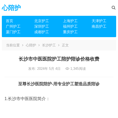
心陪护
首页
北京护工
上海护工
天津护工
广州护工
深圳护工
福州护工
南昌护工
厦门护工
成都护工
重庆护工
当前位置
心陪护
长沙护工
正文
长沙市中医医院护工陪护陪诊价格收费
发布: 2024年 5月 4日
1,345
阅读
至尊长沙医院陪护-用专业护工塑造品质陪诊
1.长沙市中医医院简介：