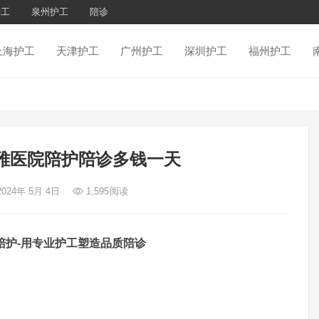
护工
泉州护工
陪诊
上海护工
天津护工
广州护工
深圳护工
福州护工
雅医院陪护陪诊多钱一天
2024年 5月 4日
1,595
阅读
陪护-用专业护工塑造品质陪诊