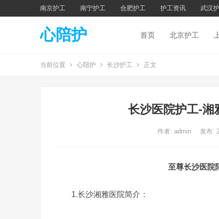
南京护工
南宁护工
合肥护工
护工资讯
武汉
心陪护
首页
北京护工
当前位置
心陪护
长沙护工
正文
长沙医院护工-湘
作者:
admin
发布: 
至尊长沙医院
1.长沙湘雅医院简介：