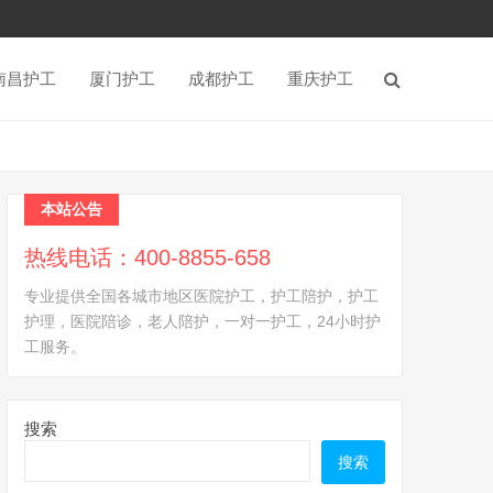
南昌护工
厦门护工
成都护工
重庆护工
本站公告
热线电话：400-8855-658
专业提供全国各城市地区医院护工，护工陪护，护工
护理，医院陪诊，老人陪护，一对一护工，24小时护
工服务。
搜索
搜索