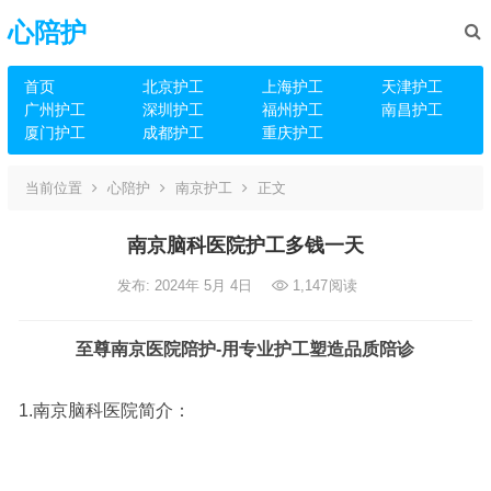
心陪护
首页
北京护工
上海护工
天津护工
广州护工
深圳护工
福州护工
南昌护工
厦门护工
成都护工
重庆护工
当前位置
心陪护
南京护工
正文
南京脑科医院护工多钱一天
发布: 2024年 5月 4日
1,147
阅读
至尊南京医院陪护-用专业护工塑造品质陪诊
1.南京脑科医院简介：