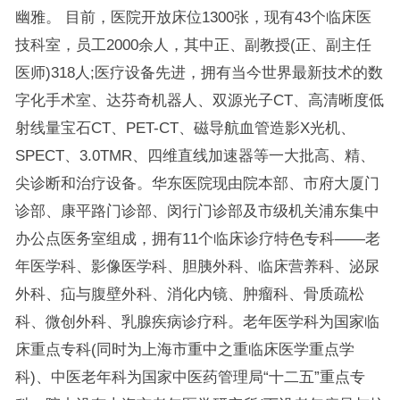
幽雅。 目前，医院开放床位1300张，现有43个临床医
技科室，员工2000余人，其中正、副教授(正、副主任
医师)318人;医疗设备先进，拥有当今世界最新技术的数
字化手术室、达芬奇机器人、双源光子CT、高清晰度低
射线量宝石CT、PET-CT、磁导航血管造影X光机、
SPECT、3.0TMR、四维直线加速器等一大批高、精、
尖诊断和治疗设备。华东医院现由院本部、市府大厦门
诊部、康平路门诊部、闵行门诊部及市级机关浦东集中
办公点医务室组成，拥有11个临床诊疗特色专科——老
年医学科、影像医学科、胆胰外科、临床营养科、泌尿
外科、疝与腹壁外科、消化内镜、肿瘤科、骨质疏松
科、微创外科、乳腺疾病诊疗科。老年医学科为国家临
床重点专科(同时为上海市重中之重临床医学重点学
科)、中医老年科为国家中医药管理局“十二五”重点专