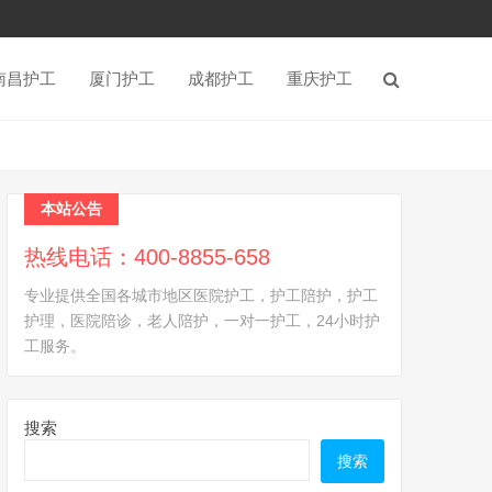
南昌护工
厦门护工
成都护工
重庆护工
本站公告
热线电话：400-8855-658
专业提供全国各城市地区医院护工，护工陪护，护工
护理，医院陪诊，老人陪护，一对一护工，24小时护
工服务。
搜索
搜索