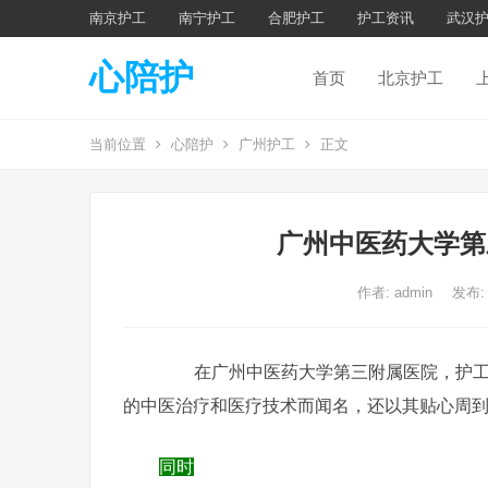
南京护工
南宁护工
合肥护工
护工资讯
武汉
心陪护
首页
北京护工
当前位置
心陪护
广州护工
正文
广州中医药大学第
作者:
admin
发布:
在广州中医药大学第三附属医院，护工陪
的中医治疗和医疗技术而闻名，还以其贴心周
同时