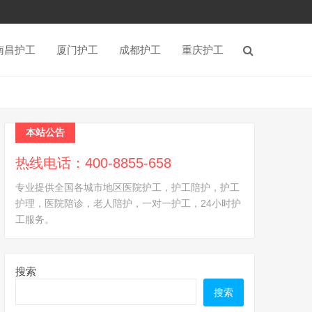
南昌护工
厦门护工
成都护工
重庆护工
本站公告
热线电话：400-8855-658
专业提供全国各城市地区医院护工，护工陪护，护工
护理，医院陪诊，老人陪护，一对一护工，24小时护
工服务。
搜索
搜索