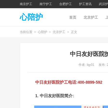
南京护工
南宁护工
合肥护工
护工资讯
武汉
心陪护
首页
北京护工
当前位置
心陪护
北京护工
正文
中日友好医院
作者:
lqy01
发布: 
中日友好医院护工电话:400-8899-592
1. 中日友好医院简介: