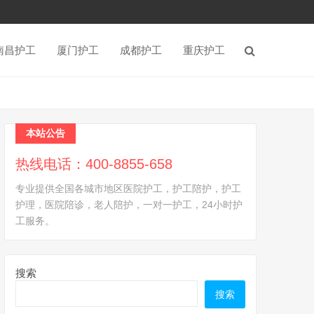
南昌护工
厦门护工
成都护工
重庆护工
本站公告
热线电话：400-8855-658
专业提供全国各城市地区医院护工，护工陪护，护工
护理，医院陪诊，老人陪护，一对一护工，24小时护
工服务。
搜索
搜索