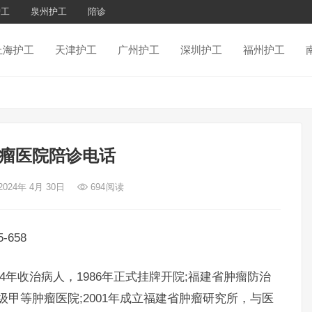
护工
泉州护工
陪诊
上海护工
天津护工
广州护工
深圳护工
福州护工
瘤医院陪诊电话
2024年 4月 30日
694
阅读
658
4年收治病人，1986年正式挂牌开院;福建省肿瘤防治
级甲等肿瘤医院;2001年成立福建省肿瘤研究所，与医