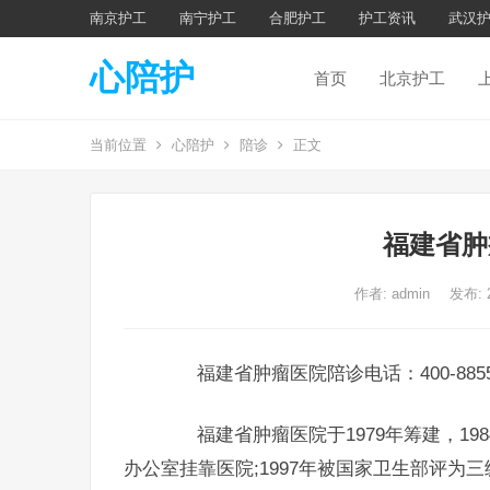
南京护工
南宁护工
合肥护工
护工资讯
武汉
心陪护
首页
北京护工
当前位置
心陪护
陪诊
正文
福建省肿
作者:
admin
发布: 
福建省肿瘤医院陪诊电话：400-8855-
福建省肿瘤医院于1979年筹建，198
办公室挂靠医院;1997年被国家卫生部评为三