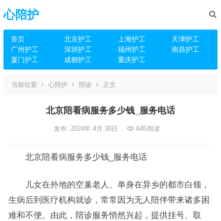
心陪护
首页
北京护工
上海护工
天津护工
广州护工
深圳护工
福州护工
南昌护工
厦门护工
成都护工
重庆护工
当前位置
心陪护
陪诊
正文
北京陪看病服务多少钱_服务电话
发布: 2024年 4月 30日
645
阅读
北京陪看病服务多少钱_服务电话
儿女在外地的空巢老人、单身在异乡的都市白领，
生病后到医疗机构就诊，常常因为无人陪伴带来诸多困
难和不便。由此，陪诊服务悄然兴起，提供挂号、取