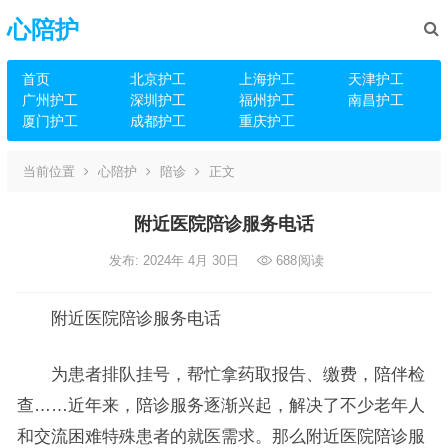
心陪护
首页
北京护工
上海护工
天津护工
广州护工
深圳护工
福州护工
南昌护工
厦门护工
成都护工
重庆护工
当前位置
心陪护
陪诊
正文
附近医院陪诊服务电话
发布: 2024年 4月 30日
688
阅读
附近医院陪诊服务电话
为患者排队挂号，帮忙拿药取报告、缴费，陪伴检
查……近年来，陪诊服务逐渐兴起，解决了不少老年人
和交流困难特殊患者的就医需求。那么附近医院陪诊服