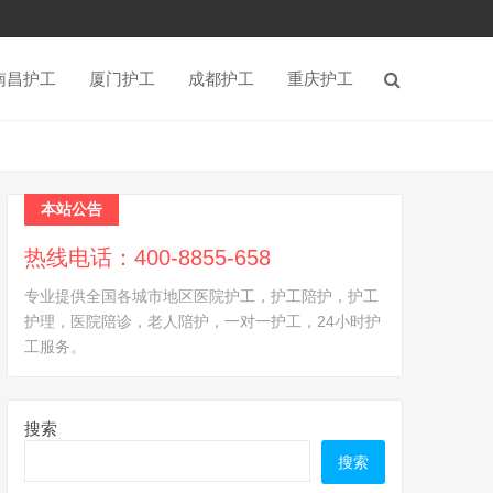
南昌护工
厦门护工
成都护工
重庆护工
本站公告
热线电话：400-8855-658
专业提供全国各城市地区医院护工，护工陪护，护工
护理，医院陪诊，老人陪护，一对一护工，24小时护
工服务。
搜索
搜索