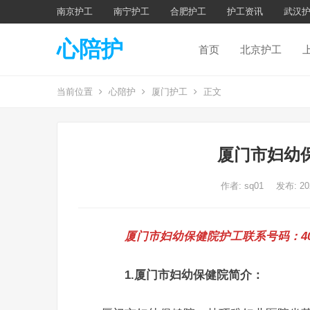
南京护工
南宁护工
合肥护工
护工资讯
武汉
心陪护
首页
北京护工
当前位置
心陪护
厦门护工
正文
厦门市妇幼
作者:
sq01
发布: 2
厦门市妇幼保健院护工联系号码：400-8
1.厦门市妇幼保健院简介：