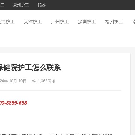
护工
泉州护工
陪诊
上海护工
天津护工
广州护工
深圳护工
福州护工
保健院护工怎么联系
024年 10月 10日
1,362
阅读
855-658