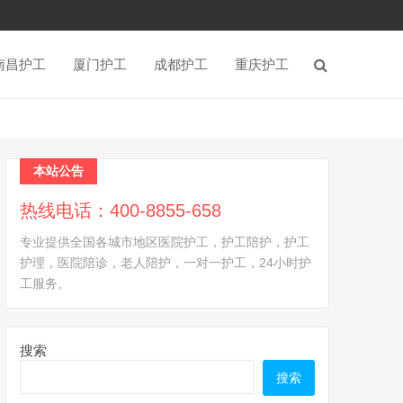
南昌护工
厦门护工
成都护工
重庆护工
本站公告
热线电话：400-8855-658
专业提供全国各城市地区医院护工，护工陪护，护工
护理，医院陪诊，老人陪护，一对一护工，24小时护
工服务。
搜索
搜索