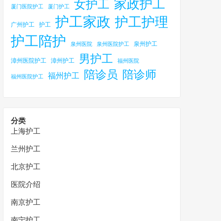
家政护工
女护工
厦门医院护工
厦门护工
护工家政
护工护理
广州护工
护工
护工陪护
泉州护工
泉州医院
泉州医院护工
男护工
漳州医院护工
漳州护工
福州医院
陪诊员
陪诊师
福州护工
福州医院护工
分类
上海护工
兰州护工
北京护工
医院介绍
南京护工
南宁护工