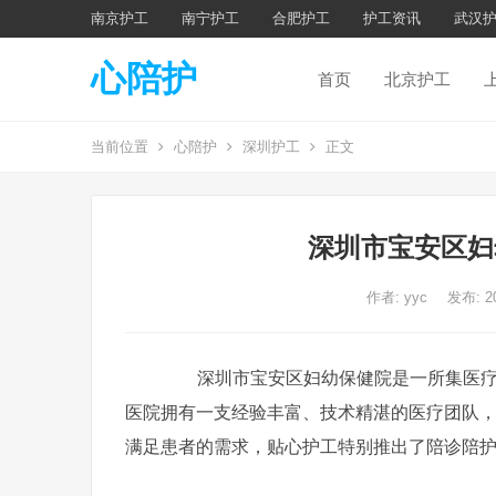
南京护工
南宁护工
合肥护工
护工资讯
武汉
心陪护
首页
北京护工
当前位置
心陪护
深圳护工
正文
深圳市宝安区妇
作者:
yyc
发布: 2
深圳市宝安区妇幼保健院是一所集医疗、
医院拥有一支经验丰富、技术精湛的医疗团队
满足患者的需求，贴心护工特别推出了陪诊陪