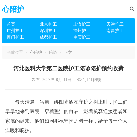
心陪护
首页
北京护工
上海护工
天津护工
广州护工
深圳护工
福州护工
南昌护工
厦门护工
成都护工
重庆护工
当前位置
心陪护
陪诊
正文
河北医科大学第二医院护工陪诊陪护预约收费
发布: 2024年 6月 11日
1,141
阅读
每天清晨，当第一缕阳光洒在守护之树上时，护工们
早早地来到医院，穿着整洁的白衣，戴着笑容迎接患者和
家属的到来。他们如同那棵守护之树一样，给予每一个人
温暖和庇护。